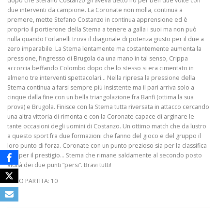
dopo che Stefano Costanzo gli aveva detto no per ben due volte con
due interventi da campione. La Coronate non molla, continua a
premere, mette Stefano Costanzo in continua apprensione ed è
proprio il portierone della Stema a tenere a galla i suoi ma non può
nulla quando Forlanelli trova il diagonale di potenza giusto per il due a
zero imparabile. La Stema lentamente ma costantemente aumenta la
pressione, l’ingresso di Brugola da una mano in tal senso, Crippa
accorcia beffando Colombo dopo che lo stesso si era cimentato in
almeno tre interventi spettacolari… Nella ripresa la pressione della
Stema continua a farsi sempre più insistente ma il pari arriva solo a
cinque dalla fine con un bella triangolazione fra Banfi (ottima la sua
prova) e Brugola. Finisce con la Stema tutta riversata in attacco cercando
una altra vittoria di rimonta e con la Coronate capace di arginare le
tante occasioni degli uomini di Costanzo. Un ottimo match che da lustro
a questo sport fra due formazioni che fanno del gioco e del gruppo il
loro punto di forza. Coronate con un punto prezioso sia per la classifica
che per il prestigio… Stema che rimane saldamente al secondo posto
aldilà dei due punti “persi”. Bravi tutti!
VOTO PARTITA: 10