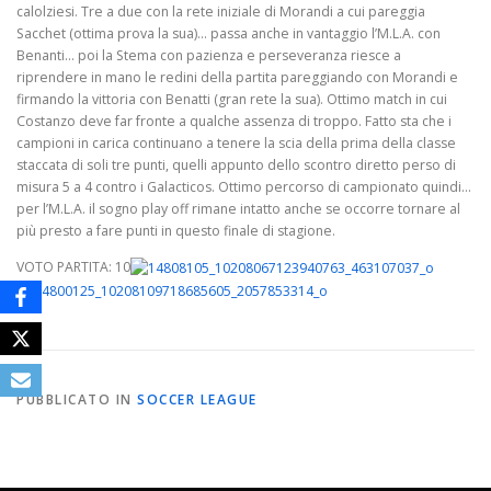
calolziesi. Tre a due con la rete iniziale di Morandi a cui pareggia
Sacchet (ottima prova la sua)… passa anche in vantaggio l’M.L.A. con
Benanti… poi la Stema con pazienza e perseveranza riesce a
riprendere in mano le redini della partita pareggiando con Morandi e
firmando la vittoria con Benatti (gran rete la sua). Ottimo match in cui
Costanzo deve far fronte a qualche assenza di troppo. Fatto sta che i
campioni in carica continuano a tenere la scia della prima della classe
staccata di soli tre punti, quelli appunto dello scontro diretto perso di
misura 5 a 4 contro i Galacticos. Ottimo percorso di campionato quindi…
per l’M.L.A. il sogno play off rimane intatto anche se occorre tornare al
più presto a fare punti in questo finale di stagione.
VOTO PARTITA: 10
PUBBLICATO IN
SOCCER LEAGUE