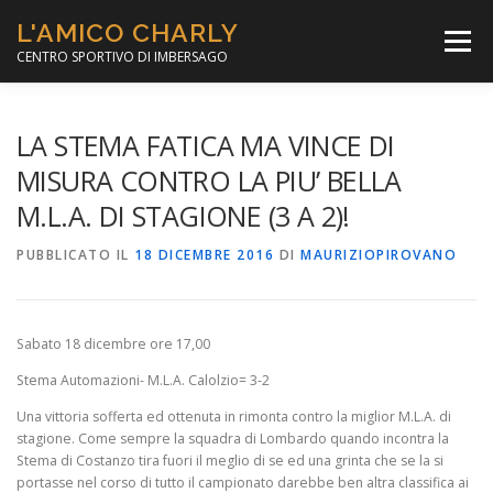
Passa
L'AMICO CHARLY
al
Menù
contenuto
CENTRO SPORTIVO DI IMBERSAGO
LA SOCCER LEAGUE
CORSO CALCIO A 5
LA STEMA FATICA MA VINCE DI
MISURA CONTRO LA PIU’ BELLA
M.L.A. DI STAGIONE (3 A 2)!
PER IL SOCIALE
MINIBASKET
PUBBLICATO IL
18 DICEMBRE 2016
DI
MAURIZIOPIROVANO
SCUOLA TENNIS
Sabato 18 dicembre ore 17,00
Stema Automazioni- M.L.A. Calolzio= 3-2
Una vittoria sofferta ed ottenuta in rimonta contro la miglior M.L.A. di
stagione. Come sempre la squadra di Lombardo quando incontra la
Stema di Costanzo tira fuori il meglio di se ed una grinta che se la si
portasse nel corso di tutto il campionato darebbe ben altra classifica ai