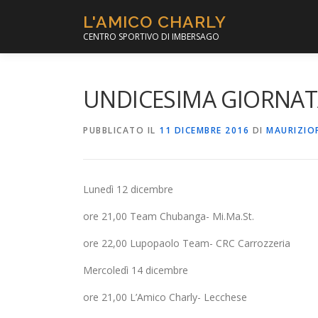
Passa
L'AMICO CHARLY
al
CENTRO SPORTIVO DI IMBERSAGO
contenuto
UNDICESIMA GIORNATA:
PUBBLICATO IL
11 DICEMBRE 2016
DI
MAURIZIO
Lunedì 12 dicembre
ore 21,00 Team Chubanga- Mi.Ma.St.
ore 22,00 Lupopaolo Team- CRC Carrozzeria
Mercoledì 14 dicembre
ore 21,00 L’Amico Charly- Lecchese