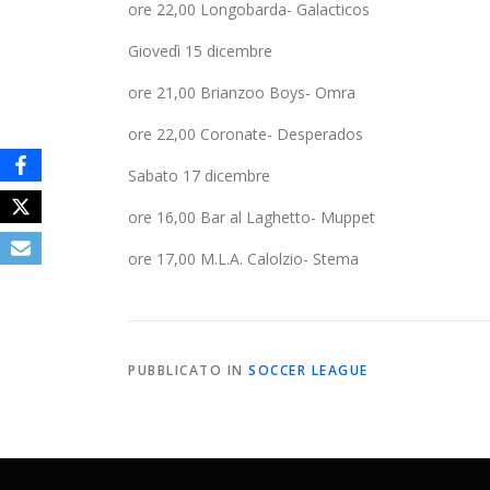
ore 22,00 Longobarda- Galacticos
Giovedì 15 dicembre
ore 21,00 Brianzoo Boys- Omra
ore 22,00 Coronate- Desperados
Sabato 17 dicembre
ore 16,00 Bar al Laghetto- Muppet
ore 17,00 M.L.A. Calolzio- Stema
PUBBLICATO IN
SOCCER LEAGUE