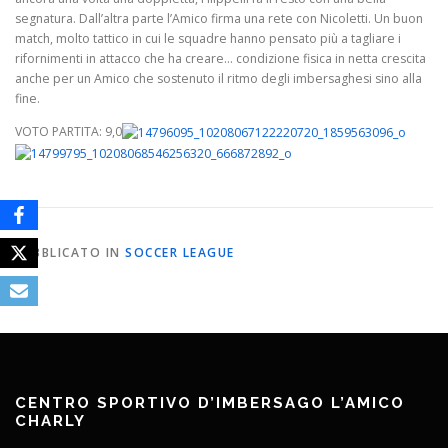
segnatura. Dall’altra parte l’Amico firma una rete con Nicoletti. Un buon
match, molto tattico in cui le squadre hanno pensato più a tagliare i
rifornimenti in attacco che ha creare… condizione fisica in netta crescita
anche per un Amico che sostenuto il ritmo degli imbersaghesi sino alla
fine.
VOTO PARTITA: 9,0
PUBBLICATO IN
SOCCER LEAGUE
CENTRO SPORTIVO D’IMBERSAGO L’AMICO
CHARLY