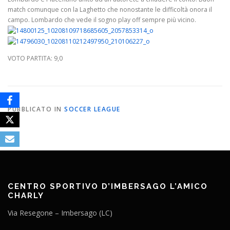
match comunque con la Laghetto che nonostante le difficoltà onora il
campo. Lombardo che vede il sogno play off sempre più vicino.
VOTO PARTITA: 9,0
PUBBLICATO IN
SOCCER LEAGUE
CENTRO SPORTIVO D’IMBERSAGO L’AMICO
CHARLY
Via Resegone – Imbersago (LC)