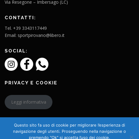
Via Resegone – Imbersago (LC)
CONTATTI:
Tel. +39 3343117449
Email: sportpirovano@libero.it
SOCIAL:
PRIVACY E COOKIE
Leggi informativa
Questo sito fa uso di cookie per migliorare l’esperienza di
navigazione degli utenti. Proseguendo nella navigazione o
premendo "Ok" si accetta l’uso dei cookie.