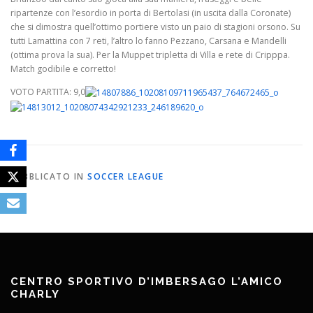
ripartenze con l’esordio in porta di Bertolasi (in uscita dalla Coronate)
che si dimostra quell’ottimo portiere visto un paio di stagioni orsono. Su
tutti Lamattina con 7 reti, l’altro lo fanno Pezzano, Carsana e Mandelli
(ottima prova la sua). Per la Muppet tripletta di Villa e rete di Cripppa.
Match godibile e corretto!
VOTO PARTITA: 9,0
PUBBLICATO IN
SOCCER LEAGUE
CENTRO SPORTIVO D’IMBERSAGO L’AMICO
CHARLY