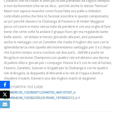
Costanzo che ha creato e vinto più di tutti partendo da ragazzi semplici
e non da fenomeni (che se ne dica… perché anche lo stesso “famoso”
Mauri non sapeva neanche come fosse fatta una palla a rimbalzo
controllato prima che Dino lo facesse esordire in questo campionato),
un po’ perché davvero la Chubanga di Passoni e di mister Maggioni
gioca col cuore in mano senza nulla da perdere e con una voglia di fare
bene che certe volte fa andare il gruppo fuori giri ma regalando tante
belle azioni… un tempo e mezzo giocando alla pari, anzi passando
anche in vantaggio con un Zanettini che risulta il migliori dei suoi con la
splendida terza rete (quella del momentaneo vantaggio per 3 a 2 dopo
che il primo tempo si era concluso sul due pari)… dall’altra parte un
Brugola in versione Champions con quattro reti ed almeno una decina
di palloni d0oro giocati per i compagni. Finisce 8 a 5 con le reti di Furlani,
Passoni, Zanettini, Sulovari e Grigatti per la Chubanga e con le quattro
reti di Brugola, la doppietta di Morandi e le reti di Crippa e Banfi a
chiudere il match. Davvero uno dei migliori match di stagione!
VOTO PARTITA: 10 E LODE!