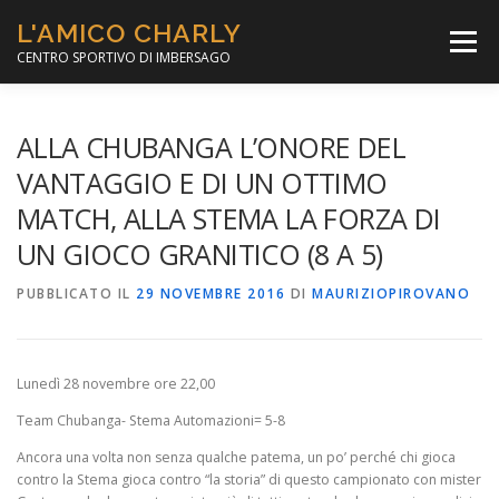
Passa
L'AMICO CHARLY
al
Menù
contenuto
CENTRO SPORTIVO DI IMBERSAGO
LA SOCCER LEAGUE
CORSO CALCIO A 5
ALLA CHUBANGA L’ONORE DEL
VANTAGGIO E DI UN OTTIMO
MATCH, ALLA STEMA LA FORZA DI
PER IL SOCIALE
MINIBASKET
UN GIOCO GRANITICO (8 A 5)
PUBBLICATO IL
SCUOLA TENNIS
29 NOVEMBRE 2016
DI
MAURIZIOPIROVANO
Lunedì 28 novembre ore 22,00
Team Chubanga- Stema Automazioni= 5-8
Ancora una volta non senza qualche patema, un po’ perché chi gioca
contro la Stema gioca contro “la storia” di questo campionato con mister