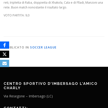
reti, tripletta di Raba, doppietta di Xhakola, Cala e di Flladi, Manzoni una
rete. Buon match nonostante il risultato largo.
VOTO PARTITA: 9,0
PUBBLICATO IN
SOCCER LEAGUE
CENTRO SPORTIVO D’IMBERSAGO L’AMICO
CHARLY
Via Resegone – Imbersago (LC)