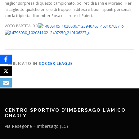
miglior sorpresa di questo campionato, poi reti di Banfi e Morandi. Per
la Laghetto qualche errore di troppo in difesa e buoni spunti personali
con la tripletta di bomber Rosa e la rete di Paieri.
VOTO PARTITA: 9,0
PUBBLICATO IN
SOCCER LEAGUE
CENTRO SPORTIVO D’IMBERSAGO L’AMICO
CHARLY
Via Resegone – Imbersago (LC)