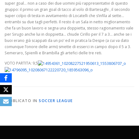
super goal… non a caso dei due uomini più rappresentativi di questo
gruppo: il primo un gran goal di tacco al volo di Bartesaghi , il secondo
super colpo di testa in avvitamento di Locatelli che s’infila al sette…
entrambi su due tagli perfetti. Il resto è un Sala in netto miglioramento
che fa un buon lavoro e segna una doppietta, stesso ragionamento vale
per Sirugo anche lui in doppietta… chiude Cirillo per il 7 a 3… anche se i
buoi erano già scappati da un po’ ed in pratica la Despe (a cui va dato
comunque l’onore delle armi) smette di esserci in campo dopo il 5 a 3.
Semeraro, Spienlli e Brambilla gli artefici delle tre reti.
VOTO PARTITA: 9,5
PUBBLICATO IN
SOCCER LEAGUE