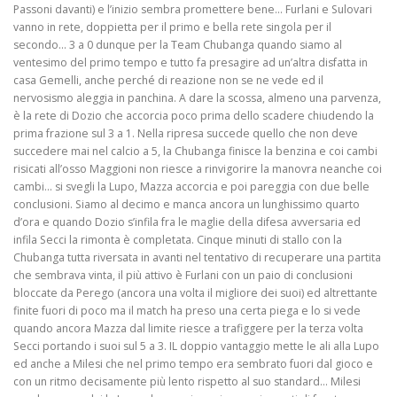
Passoni davanti) e l’inizio sembra promettere bene… Furlani e Sulovari
vanno in rete, doppietta per il primo e bella rete singola per il
secondo… 3 a 0 dunque per la Team Chubanga quando siamo al
ventesimo del primo tempo e tutto fa presagire ad un’altra disfatta in
casa Gemelli, anche perché di reazione non se ne vede ed il
nervosismo aleggia in panchina. A dare la scossa, almeno una parvenza,
è la rete di Dozio che accorcia poco prima dello scadere chiudendo la
prima frazione sul 3 a 1. Nella ripresa succede quello che non deve
succedere mai nel calcio a 5, la Chubanga finisce la benzina e coi cambi
risicati all’osso Maggioni non riesce a rinvigorire la manovra neanche coi
cambi… si svegli la Lupo, Mazza accorcia e poi pareggia con due belle
conclusioni. Siamo al decimo e manca ancora un lunghissimo quarto
d’ora e quando Dozio s’infila fra le maglie della difesa avversaria ed
infila Secci la rimonta è completata. Cinque minuti di stallo con la
Chubanga tutta riversata in avanti nel tentativo di recuperare una partita
che sembrava vinta, il più attivo è Furlani con un paio di conclusioni
bloccate da Perego (ancora una volta il migliore dei suoi) ed altrettante
finite fuori di poco ma il match ha preso una certa piega e lo si vede
quando ancora Mazza dal limite riesce a trafiggere per la terza volta
Secci portando i suoi sul 5 a 3. IL doppio vantaggio mette le ali alla Lupo
ed anche a Milesi che nel primo tempo era sembrato fuori dal gioco e
con un ritmo decisamente più lento rispetto al suo standard… Milesi