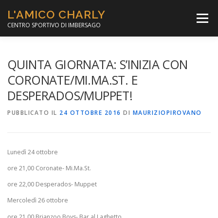
Passa
L'AMICO CHARLY
al
Menù
contenuto
CENTRO SPORTIVO DI IMBERSAGO
LA SOCCER LEAGUE
CORSO CALCIO A 5
QUINTA GIORNATA: S’INIZIA CON
CORONATE/MI.MA.ST. E
DESPERADOS/MUPPET!
PER IL SOCIALE
MINIBASKET
PUBBLICATO IL
24 OTTOBRE 2016
DI
MAURIZIOPIROVANO
SCUOLA TENNIS
Lunedì 24 ottobre
ore 21,00 Coronate- Mi.Ma.St.
ore 22,00 Desperados- Muppet
Mercoledì 26 ottobre
ore 21,00 Brianzoo Boys- Bar al Laghetto