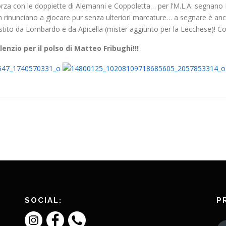
 forza con le doppiette di Alemanni e Coppoletta… per l’M.L.A. segna
on rinunciano a giocare pur senza ulteriori marcature… a segnare è anc
ito da Lombardo e da Apicella (mister aggiunto per la Lecchese)! Com
enzio per il polso di Matteo Fribughi!!!
SOCIAL:
P