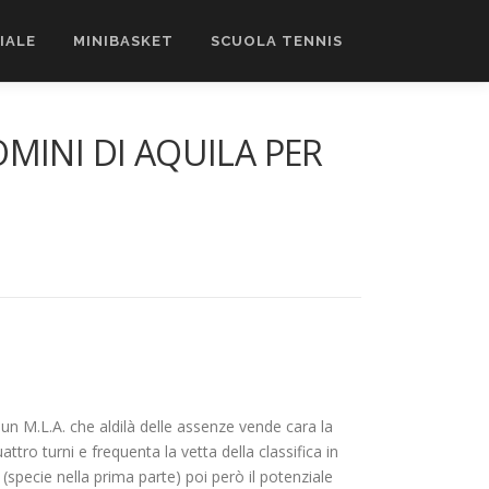
CIALE
MINIBASKET
SCUOLA TENNIS
OMINI DI AQUILA PER
un M.L.A. che aldilà delle assenze vende cara la
o turni e frequenta la vetta della classifica in
(specie nella prima parte) poi però il potenziale