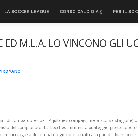
LA SOCCER LEAGUE
CORSO CALCIO A 5
PER IL SO
E ED M.L.A. LO VINCONO GLI U
PIROVANO
omini di Lombardo e quelli Aquila (ex compagni nella scorsa stagione)… 
ista del campionato. La Lecchese rimane a punteggio pieno dopo quattr
n cui i ragazzi di Lombardo giocano a tratti alla pari dei biancorossi 