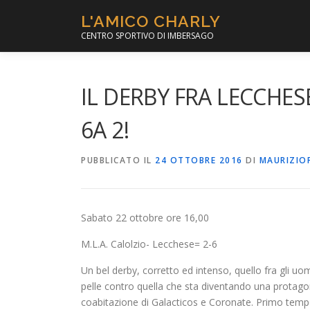
Passa
L'AMICO CHARLY
al
CENTRO SPORTIVO DI IMBERSAGO
contenuto
IL DERBY FRA LECCHES
6A 2!
PUBBLICATO IL
24 OTTOBRE 2016
DI
MAURIZIO
Sabato 22 ottobre ore 16,00
M.L.A. Calolzio- Lecchese= 2-6
Un bel derby, corretto ed intenso, quello fra gli u
pelle contro quella che sta diventando una protagon
coabitazione di Galacticos e Coronate. Primo tempo i