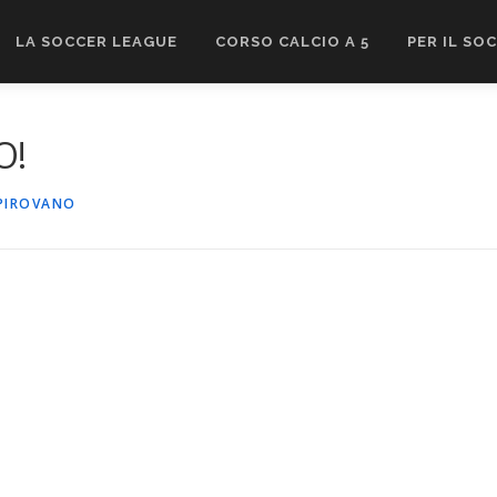
LA SOCCER LEAGUE
CORSO CALCIO A 5
PER IL SO
O!
PIROVANO