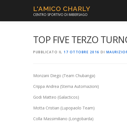
Passa
L'AMICO CHARLY
al
CENTRO SPORTIVO DI IMBERSAGO
contenuto
TOP FIVE TERZO TURN
PUBBLICATO IL
17 OTTOBRE 2016
DI
MAURIZIO
Monzani Diego (Team Chubanga)
Crippa Andrea (Stema Automazioni)
Godi Matteo (Galacticos)
Motta Cristian (Lupopaolo Team)
Colla Massimiliano (Longobarda)