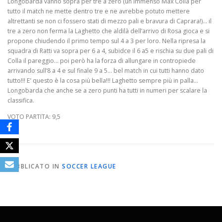
Longobarda vanno sopra per tre a zero (un immenso Max Colla per
tutto il match ne mette dentro tre e ne avrebbe potuto mettere
altrettanti se non ci fossero stati di mezzo pali e bravura di Caprara!)… il
tre a zero non ferma la Laghetto che aldilà dell’arrivo di Rosa gioca e si
propone chiudendo il primo tempo sul 4 a 3 per loro. Nella ripresa la
squadra di Ratti va sopra per 6 a 4, subidce il 6 a5 e rischia su due pali di
Colla il pareggio… poi però ha la forza di allungare in contropiede
arrivando sull’8 a 4 e sul finale 9 a 5… bel match in cui tutti hanno dato
tutto!!! E’ questo è la cosa più bella!!! Laghetto sempre più in palla…
Longobarda che anche se a zero punti ha tutti in numeri per scalare la
classifica.
VOTO PARTITA: 9,5
PUBBLICATO IN
SOCCER LEAGUE