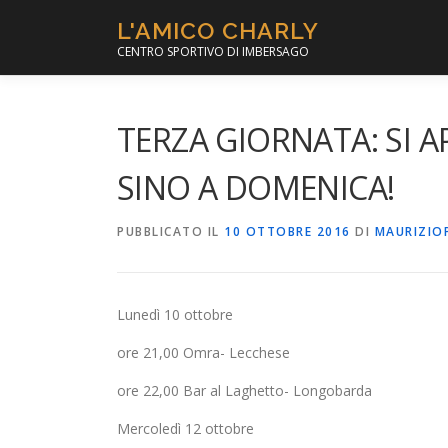
Passa
L'AMICO CHARLY
al
CENTRO SPORTIVO DI IMBERSAGO
contenuto
TERZA GIORNATA: SI A
SINO A DOMENICA!
PUBBLICATO IL
10 OTTOBRE 2016
DI
MAURIZIO
Lunedì 10 ottobre
ore 21,00 Omra- Lecchese
ore 22,00 Bar al Laghetto- Longobarda
Mercoledì 12 ottobre