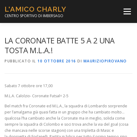
Passa
L'AMICO CHARLY
al
Menù
contenuto
CENTRO SPORTIVO DI IMBERSAGO
LA SOCCER LEAGUE
CORSO CALCIO A 5
LA CORONATE BATTE 5 A 2 UNA
TOSTA M.L.A.!
PER IL SOCIALE
MINIBASKET
PUBBLICATO IL
10 OTTOBRE 2016
DI
MAURIZIOPIROVANO
SCUOLA TENNIS
Sabato 7 ottobre ore 17,00
M.L.A. Calolzio- Coronate Futsal= 2-5
Bel match fra Coronate ed M.L.A., la squadra di Lombardo sorprende
per l’amalgama già quasi fatta in un gruppo che ha cambiato molto…
qualcosa l’ha cambiato anche la Coronate ma in meglio, solida come
sempre la squadra di Colombo e soci trova anche la via del goal (cosa
che mancava nelle scorse stagioni) con una tripletta di Masic e
la doppietta di Forlanelli. Partita in bilico per tutto il primo tempo sino