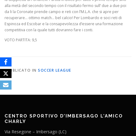
alla metà del secondo tempo con il risultato fermo sull’ due a due poi
da li la Coronate prende campo e reti con l’M.L.A. che si apre per
recuperare… ottimo match… bel calcio! Per Lombardo e soci reti di
Espinoza ed Escobar e la consapevolezza d’essere una formazione
competitiva con la quale tutti dovranno fare i conti.
VOTO PARTITA: 9,5
PUBBLICATO IN
SOCCER LEAGUE
CENTRO SPORTIVO D’IMBERSAGO L’AMICO
CHARLY
Via Resegone – Imbersago (LC)