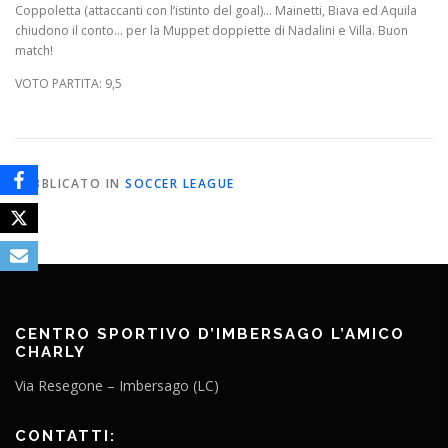
Coppoletta (attaccanti con l’istinto del goal)… Mainetti, Biava ed Aquila
chiudono il conto… per la Muppet doppiette di Nadalini e Villa. Buon
match!
VOTO PARTITA: 9,5
PUBBLICATO IN
SOCCER LEAGUE
CENTRO SPORTIVO D’IMBERSAGO L’AMICO
CHARLY
Via Resegone – Imbersago (LC)
CONTATTI: