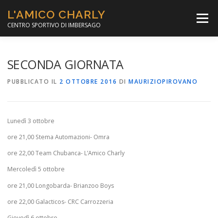
Passa
L'AMICO CHARLY
al
Menù
contenuto
CENTRO SPORTIVO DI IMBERSAGO
LA SOCCER LEAGUE
CORSO CALCIO A 5
SECONDA GIORNATA
PUBBLICATO IL
2 OTTOBRE 2016
DI
MAURIZIOPIROVANO
PER IL SOCIALE
MINIBASKET
Lunedì 3 ottobre
SCUOLA TENNIS
ore 21,00 Stema Automazioni- Omra
ore 22,00 Team Chubanca- L’Amico Charly
Mercoledì 5 ottobre
ore 21,00 Longobarda- Brianzoo Boys
ore 22,00 Galacticos- CRC Carrozzeria
Giovedì 6 ottobre