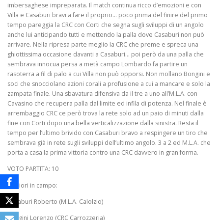
imbersaghese impreparata. Il match continua ricco d’emozioni e con
Villa e Casaburi bravi a fare il proprio… poco prima del finire del primo
tempo pareggia la CRC con Corti che segna sugli sviluppi di un angolo
anche lui anticipando tutti e mettendo la palla dove Casaburi non può
arrivare. Nella ripresa parte meglio la CRC che preme e spreca una
ghiottissima occasione davanti a Casaburi… poi però da una palla che
sembrava innocua persa a metà campo Lombardo fa partire un
rasoterra a fil di palo a cui Villa non può opporsi. Non mollano Bongini e
soci che snocciolano azioni corali a profusione a cui a mancare e solo la
zampata finale. Una sbavatura difensiva da il tre a uno all’M.L.A. con
Cavasino che recupera palla dal limite ed infila di potenza. Nel finale è
arrembaggio CRC ce però trova la rete solo ad un paio di minuti dalla
fine con Corti dopo una bella verticalizzazione dalla sinistra. Resta il
tempo per l’ultimo brivido con Casaburi bravo a respingere un tiro che
sembrava già in rete sugli sviluppi dell’ultimo angolo. 3 a 2 ed M.L.A. che
porta a casa la prima vittoria contro una CRC davvero in gran forma.
VOTO PARTITA: 10
Migliori in campo:
Casaburi Roberto (M.L.A. Calolzio)
Bongini Lorenzo (CRC Carrozzeria)