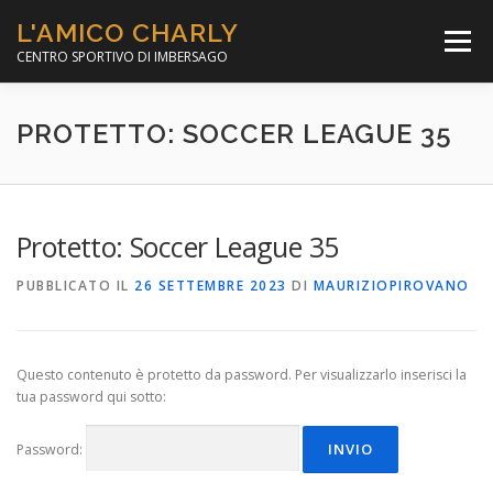
Passa
L'AMICO CHARLY
al
Menù
contenuto
CENTRO SPORTIVO DI IMBERSAGO
LA SOCCER LEAGUE
CORSO CALCIO A 5
PROTETTO: SOCCER LEAGUE 35
PER IL SOCIALE
MINIBASKET
Protetto: Soccer League 35
PUBBLICATO IL
26 SETTEMBRE 2023
DI
MAURIZIOPIROVANO
SCUOLA TENNIS
Questo contenuto è protetto da password. Per visualizzarlo inserisci la
tua password qui sotto:
Password: