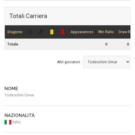
Totali Carriera
Stagione
Appearances
Win Ratio
Draw Rati
Totale
0
0
Altri giocatori:
NOME
Todeschini Omar
NAZIONALITÀ
Italia