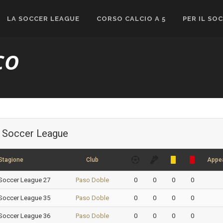
LA SOCCER LEAGUE
CORSO CALCIO A 5
PER IL SO
CO
Soccer League
Stagione
Club
Appe
Soccer League 27
Paso Doble
0
0
0
0
Soccer League 35
Paso Doble
0
0
0
0
Soccer League 36
Paso Doble
0
0
0
0