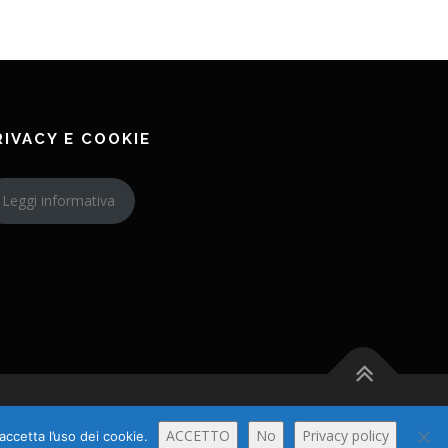
RIVACY E COOKIE
Leggi informativa
ACCETTO
No
Privacy policy
ccetta l’uso dei cookie.