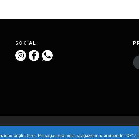
SOCIAL:
P
Copyright © 2026 L'Amico Charly
igazione degli utenti. Proseguendo nella navigazione o premendo "Ok" si a