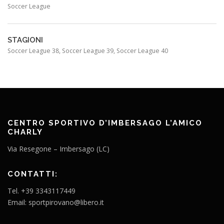
Soccer League
STAGIONI
Soccer League 38, Soccer League 39, Soccer League 40
CENTRO SPORTIVO D’IMBERSAGO L’AMICO
CHARLY
Via Resegone – Imbersago (LC)
CONTATTI:
Tel. +39 3343117449
Email: sportpirovano@libero.it