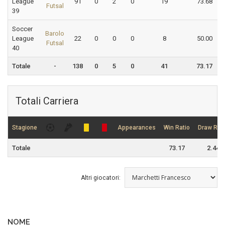
League
91
0
2
0
19
73.68
Futsal
39
Soccer
Barolo
League
22
0
0
0
8
50.00
Futsal
40
Totale
-
138
0
5
0
41
73.17
Totali Carriera
Stagione
Appearances
Win Ratio
Draw Rati
Totale
73.17
2.44
Altri giocatori:
NOME