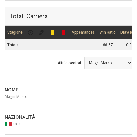
Totali Carriera
Stagione
Appearances
Win Ratio
Draw Rati
Totale
66.67
0.00
Altri giocatori:
NOME
Magni Marco
NAZIONALITÀ
Italia