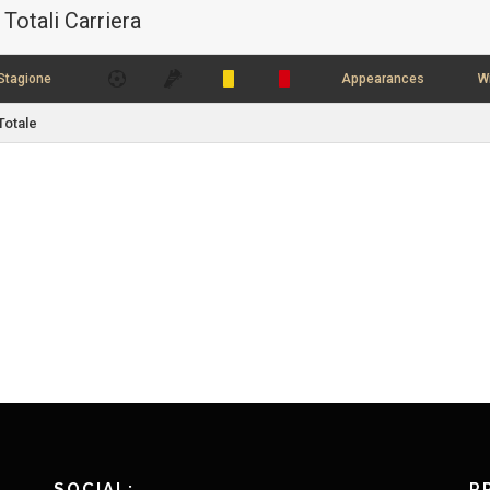
Totali Carriera
Stagione
Appearances
W
Totale
SOCIAL:
P