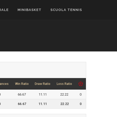
CIALE
MINIBASKET
SCUOLA TENNIS
ances
Win Ratio
Draw Ratio
Loss Ratio
8
66.67
11.11
22.22
0
8
66.67
11.11
22.22
0