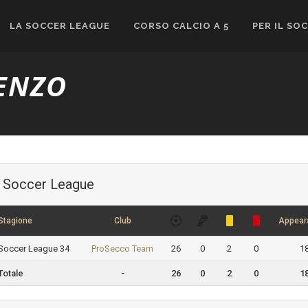
LA SOCCER LEAGUE
CORSO CALCIO A 5
PER IL SO
ENZO
Soccer League
Stagione
Club
Appear
Soccer League 34
ProSecco Team
26
0
2
0
1
Totale
-
26
0
2
0
1