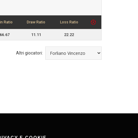
in Ratio
Draw Ratio
Loss Ratio
66.67
11.11
22.22
Altri giocatori:
RIVACY E COOKIE