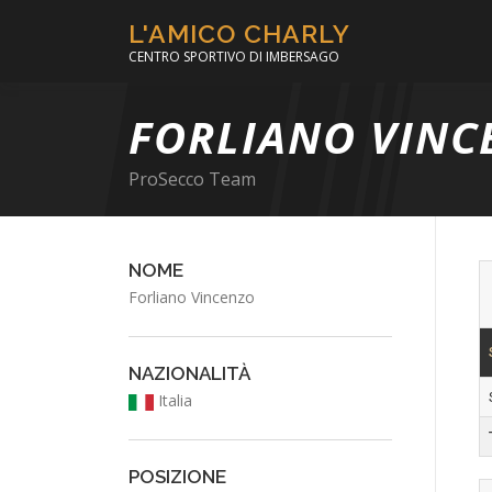
Passa
L'AMICO CHARLY
al
CENTRO SPORTIVO DI IMBERSAGO
contenuto
FORLIANO VINC
ProSecco Team
NOME
Forliano Vincenzo
NAZIONALITÀ
Italia
POSIZIONE