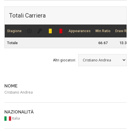
Totali Carriera
Stagione
Appearances
Win Ratio
Draw Rati
Totale
66.67
13.33
Altri giocatori:
NOME
Cristiano Andrea
NAZIONALITÀ
Italia