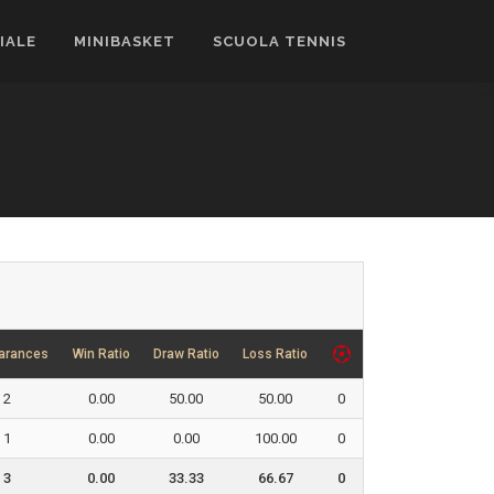
CIALE
MINIBASKET
SCUOLA TENNIS
arances
Win Ratio
Draw Ratio
Loss Ratio
2
0.00
50.00
50.00
0
1
0.00
0.00
100.00
0
3
0.00
33.33
66.67
0