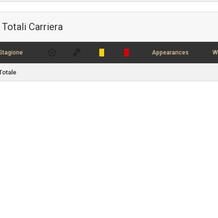
Totali Carriera
Stagione
Appearances
W
Totale