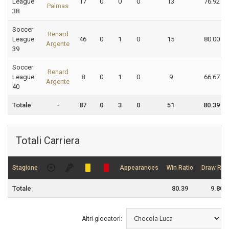
League
17
0
0
0
13
76.92
Palmas
38
Soccer
Renard
League
46
0
1
0
15
80.00
Argente
39
Soccer
Renard
League
8
0
1
0
9
66.67
Argente
40
Totale
-
87
0
3
0
51
80.39
Totali Carriera
Stagione
Appearances
Win Ratio
Draw Rati
Totale
80.39
9.80
Altri giocatori: