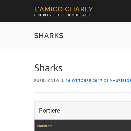
Passa
L'AMICO CHARLY
al
CENTRO SPORTIVO DI IMBERSAGO
contenuto
SHARKS
Sharks
PUBBLICATO IL
16 OTTOBRE 2017
DI
MAURIZIO
Portiere
Giocatore