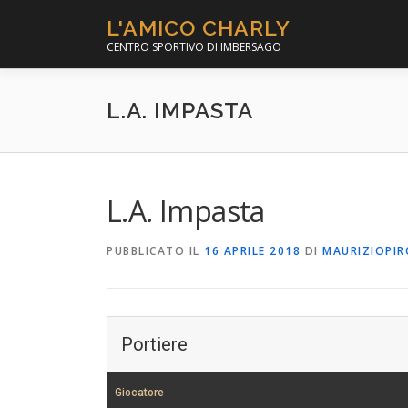
Passa
L'AMICO CHARLY
al
CENTRO SPORTIVO DI IMBERSAGO
contenuto
L.A. IMPASTA
L.A. Impasta
PUBBLICATO IL
16 APRILE 2018
DI
MAURIZIOPI
Portiere
Giocatore