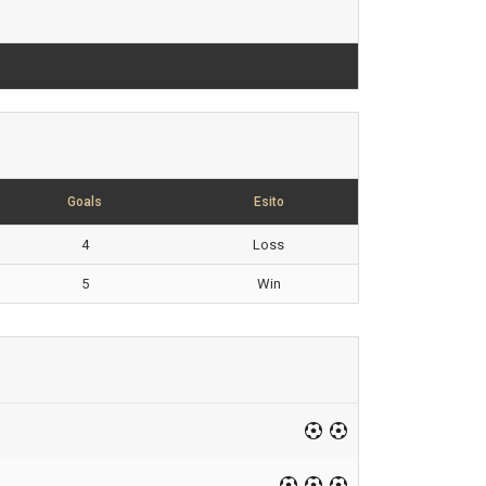
Goals
Esito
4
Loss
5
Win