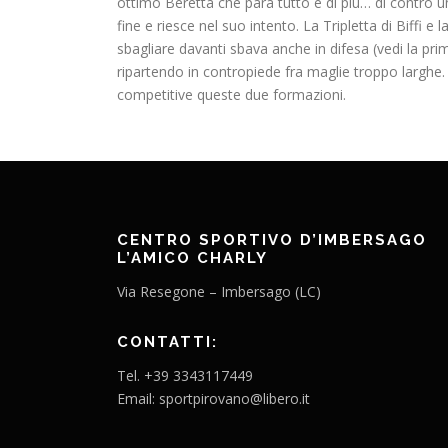
ottimo Beretta che para tutto e di più… di contro u
fine e riesce nel suo intento. La Tripletta di Biffi e
sbagliare davanti sbava anche in difesa (vedi la prima 
ripartendo in contropiede fra maglie troppo largh
competitive queste due formazioni.
CENTRO SPORTIVO D’IMBERSAGO
L’AMICO CHARLY
Via Resegone – Imbersago (LC)
CONTATTI:
Tel. +39 3343117449
Email: sportpirovano@libero.it