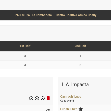
PALESTRA "La Bombonera" - Centro Sportivo Amico Charly
1st Half
2nd Half
3
1
3
2
L.A. Impasta
Casiraghi Luca
Centravanti
Furlani Enzo