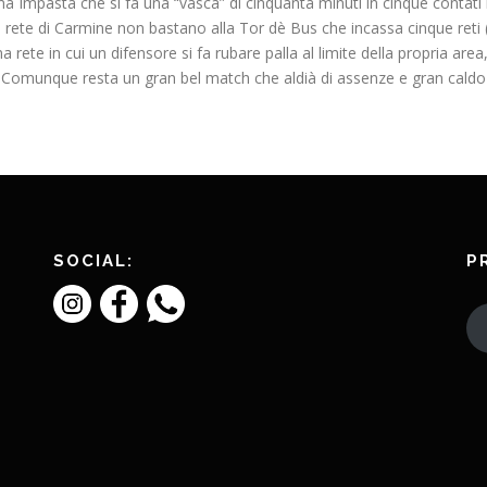
na Impasta che si fa una “vasca” di cinquanta minuti in cinque contati
 la rete di Carmine non bastano alla Tor dè Bus che incassa cinque reti (
rete in cui un difensore si fa rubare palla al limite della propria area, o
e. Comunque resta un gran bel match che aldià di assenze e gran cal
SOCIAL:
P