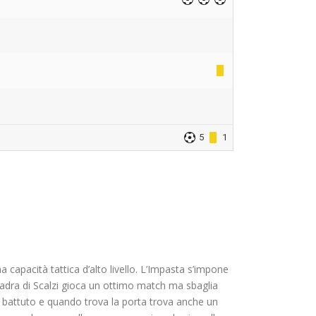
5
1
apacità tattica d’alto livello. L’Impasta s’impone
quadra di Scalzi gioca un ottimo match ma sbaglia
e battuto e quando trova la porta trova anche un