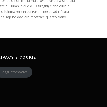
 non solo non molla ma prova a vincerla sino alla
tre di Furlani e due di Casiraghi) e che oltre a
 l’ultima rete in cui Furlani riesce ad infilarsi
do ha saputo davvero mostrare quanto siano
RIVACY E COOKIE
Leggi informativa