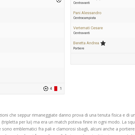
Centravanti
Pani Alessandro
Centrocampista
Vertemati Cesare
Centravanti
Beretta Andrea
Portiere
4
1
i che seppur rimaneggiate danno prova di una tenuta fisica e di una c
i (tripletta per lui) ma era un match poteva finire in ogni modo. La s
e sono emblematici fra pali e clamorosi sbagli, alcuni anche a portier