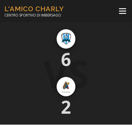
Passa
L'AMICO CHARLY
al
Menù
contenuto
CENTRO SPORTIVO DI IMBERSAGO
LA SOCCER LEAGUE
CORSO CALCIO A 5
VS
6
PER IL SOCIALE
MINIBASKET
SCUOLA TENNIS
2