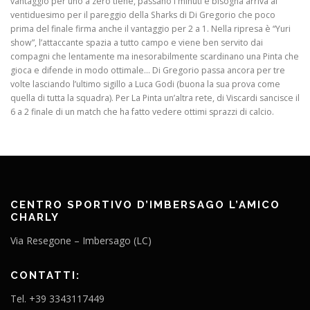
vantaggio per uno a zero tiene, passano i minuti e bisogna arriva al
ventiduesimo per il pareggio della Sharks di Di Gregorio che poco
prima del finale firma anche il vantaggio per 2 a 1. Nella ripresa è “Yuri
show”, l’attaccante spazia a tutto campo e viene ben servito dai
compagni che lentamente ma inesorabilmente scardinano una Pinta che
gioca e difende in modo ottimale… Di Gregorio passa ancora per tre
volte lasciando l’ultimo sigillo a Luca Godi (buona la sua prova come
quella di tutta la squadra). Per La Pinta un’altra rete, di Viscardi sancisce il
6 a 2 finale di un match che ha fatto vedere ottimi sprazzi di calcio.
CENTRO SPORTIVO D’IMBERSAGO L’AMICO
CHARLY
Via Resegone – Imbersago (LC)
CONTATTI:
Tel. +39 3343117449