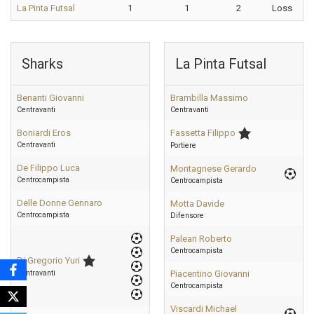
La Pinta Futsal
1
1
2
Loss
Sharks
La Pinta Futsal
Benanti Giovanni
Brambilla Massimo
Centravanti
Centravanti
Boniardi Eros
Fassetta Filippo
Centravanti
Portiere
De Filippo Luca
Montagnese Gerardo
Centrocampista
Centrocampista
Delle Donne Gennaro
Motta Davide
Centrocampista
Difensore
Paleari Roberto
Centrocampista
Di Gregorio Yuri
Centravanti
Piacentino Giovanni
Centrocampista
Viscardi Michael