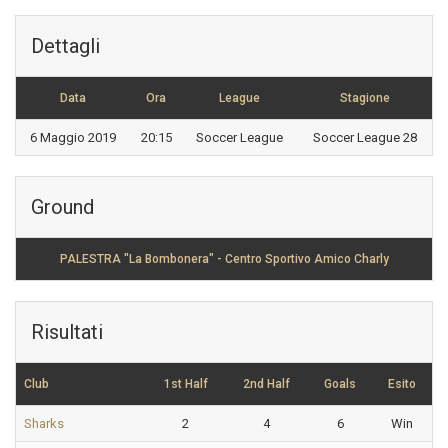
Dettagli
Data
Ora
League
Stagione
6 Maggio 2019
20:15
Soccer League
Soccer League 28
Ground
PALESTRA "La Bombonera" - Centro Sportivo Amico Charly
Risultati
Club
1st Half
2nd Half
Goals
Esito
Sharks
2
4
6
Win