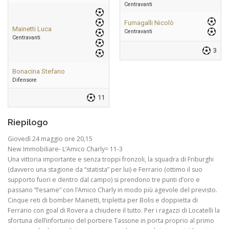
Centravanti
Fumagalli Nicolò
Mainetti Luca
Centravanti
Centravanti
3
Bonacina Stefano
Difensore
11
Riepilogo
Giovedì 24 maggio ore 20,15
New Immobiliare- L’Amico Charly= 11-3
Una vittoria importante e senza troppi fronzoli, la squadra di Friburghi
(davvero una stagione da “statista” per lui) e Ferrario (ottimo il suo
supporto fuori e dentro dal campo) si prendono tre punti d’oro e
passano “l’esame” con l’Amico Charly in modo più agevole del previsto.
Cinque reti di bomber Mainetti, tripletta per Bolis e doppietta di
Ferrario con goal di Rovera a chiudere il tutto. Per i ragazzi di Locatelli la
sfortuna dell’infortunio del portiere Tassone in porta proprio al primo