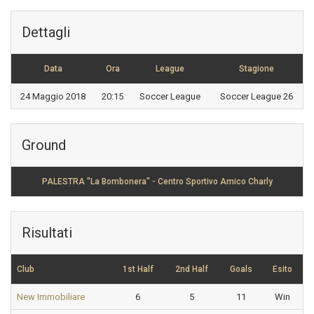
Dettagli
Data
Ora
League
Stagione
24 Maggio 2018
20:15
Soccer League
Soccer League 26
Ground
PALESTRA "La Bombonera" - Centro Sportivo Amico Charly
Risultati
Club
1st Half
2nd Half
Goals
Esito
New Immobiliare
6
5
11
Win