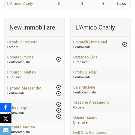
L'Amico Charly
0
3
3
Loss
New Immobiliare
L'Amico Charly
Casaburi Roberto
Locatelli Emmanuel
Portiere
Centravanti
Rovera Simone
Cattaneo Elvis
Centrocampista
Difensore
Friburghi Matteo
Frroku Bledar
Difensore
Centravanti
Sala Michele
Ferrario Alessandro
Centrocampista
Centravanti
Tassone Alessandro
Portiere
Bolis Diego
Centravanti
Gaiani Tiziano
Difensore
Vacante Andrea
Centrocampista
Dell’Orto Francesco