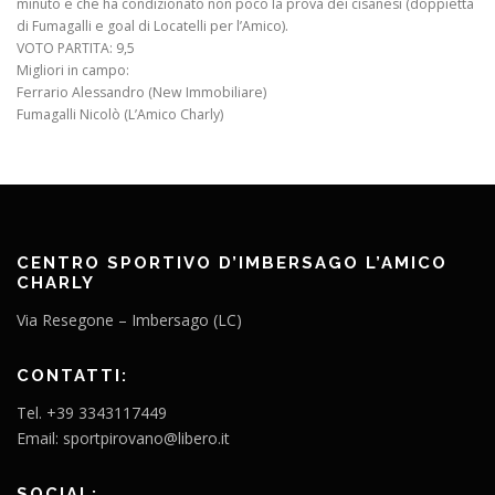
minuto e che ha condizionato non poco la prova dei cisanesi (doppietta
di Fumagalli e goal di Locatelli per l’Amico).
VOTO PARTITA: 9,5
Migliori in campo:
Ferrario Alessandro (New Immobiliare)
Fumagalli Nicolò (L’Amico Charly)
CENTRO SPORTIVO D’IMBERSAGO L’AMICO
CHARLY
Via Resegone – Imbersago (LC)
CONTATTI:
Tel. +39 3343117449
Email: sportpirovano@libero.it
SOCIAL: