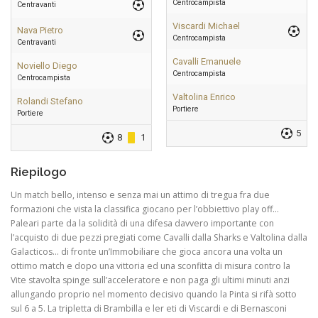
Centrocampista
Centravanti
Viscardi Michael
Nava Pietro
Centrocampista
Centravanti
Cavalli Emanuele
Noviello Diego
Centrocampista
Centrocampista
Valtolina Enrico
Rolandi Stefano
Portiere
Portiere
5
8
1
Riepilogo
Un match bello, intenso e senza mai un attimo di tregua fra due
formazioni che vista la classifica giocano per l’obbiettivo play off…
Paleari parte da la solidità di una difesa davvero importante con
l’acquisto di due pezzi pregiati come Cavalli dalla Sharks e Valtolina dalla
Galacticos… di fronte un’Immobiliare che gioca ancora una volta un
ottimo match e dopo una vittoria ed una sconfitta di misura contro la
Vite stavolta spinge sull’acceleratore e non paga gli ultimi minuti anzi
allungando proprio nel momento decisivo quando la Pinta si rifà sotto
sul 6 a 5. La tripletta di Brambilla e ler eti di Viscardi e di Bernasconi