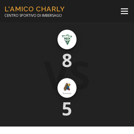
Passa
L'AMICO CHARLY
al
Menù
contenuto
CENTRO SPORTIVO DI IMBERSAGO
LA SOCCER LEAGUE
CORSO CALCIO A 5
VS
8
PER IL SOCIALE
MINIBASKET
SCUOLA TENNIS
5