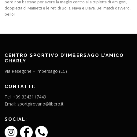
però non bastano per avere la meglio contro alla tripletta di Amigoni,
doppietta di Mainetti e le reti di Bolis, Nava e Biava. Bel match davvero,
bello!
CENTRO SPORTIVO D’IMBERSAGO L’AMICO
CHARLY
Via Resegone – Imbersago (LC)
CONTATTI:
Tel. +39 3343117449
Email: sportpirovano@libero.it
SOCIAL: