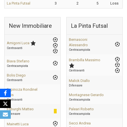
La Pinta Futsal
3
2
5
Loss
New Immobiliare
La Pinta Futsal
Bernasconi
Amigoni Luca
Alessandro
Centravanti
Centrocampista
Brambilla Massimo
Biava Stefano
Centrocampista
Centravanti
Bolis Diego
Centravanti
Malick Diallo
Difensore
Espinoza Rondinel
Luis
Montagnese Gerardo
Centravanti
Centrocampista
Friburghi Matteo
Paleari Roberto
Difensore
Centrocampista
Secci Andrea
Mainetti Luca