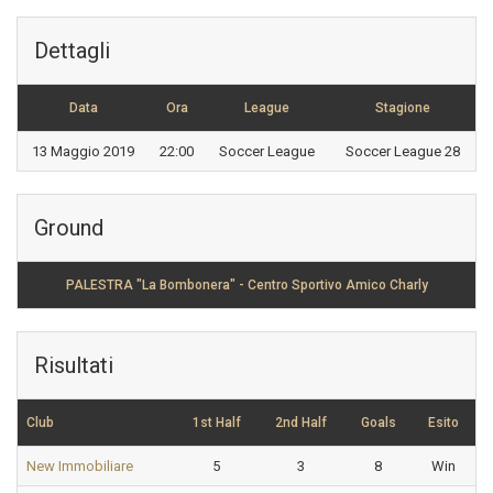
Dettagli
Data
Ora
League
Stagione
13 Maggio 2019
22:00
Soccer League
Soccer League 28
Ground
PALESTRA "La Bombonera" - Centro Sportivo Amico Charly
Risultati
Club
1st Half
2nd Half
Goals
Esito
New Immobiliare
5
3
8
Win