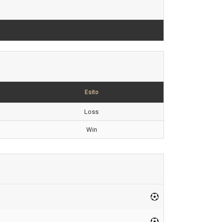
Esito
Loss
Win