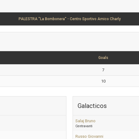
PALESTRA "La Bombonera" - Centro Sportivo Amico Charly
Goals
7
10
Galacticos
Salaj Bruno
Centravanti
Russo Giovanni