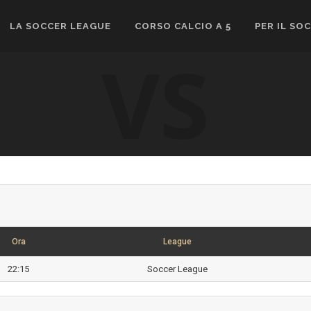
LA SOCCER LEAGUE
CORSO CALCIO A 5
PER IL SO
VS
Ora
League
22:15
Soccer League