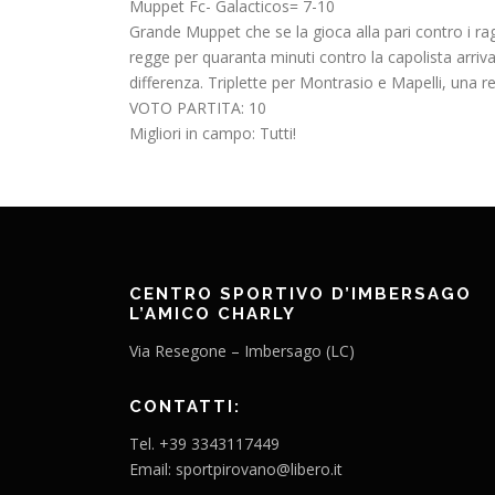
Muppet Fc- Galacticos= 7-10
Grande Muppet che se la gioca alla pari contro i rag
regge per quaranta minuti contro la capolista arriva
differenza. Triplette per Montrasio e Mapelli, una r
VOTO PARTITA: 10
Migliori in campo: Tutti!
CENTRO SPORTIVO D’IMBERSAGO
L’AMICO CHARLY
Via Resegone – Imbersago (LC)
CONTATTI:
Tel. +39 3343117449
Email: sportpirovano@libero.it