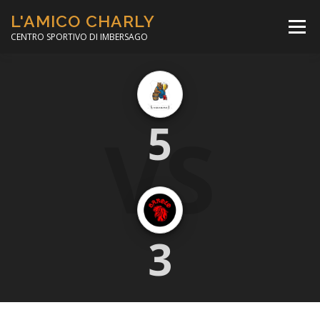
Passa
L'AMICO CHARLY
al
Menù
contenuto
CENTRO SPORTIVO DI IMBERSAGO
LA SOCCER LEAGUE
CORSO CALCIO A 5
VS
5
PER IL SOCIALE
MINIBASKET
SCUOLA TENNIS
3