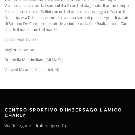
Vacante ancora riporta i suoi sul 4 a 2 con bel diagonale. Il primo tempo
finisce con la rete di Bellini con un bel destro su passaggio di Viscardi.
Nella ripresa l’Ichnusa preme e trova una serie di pali e le grandi parate
di Stefano De Cani. Il contropiede a cinque dalla fine finalizzato da Zara
chiude il match… un bel match!
VOTO PARTITA: 9,5
Migliori in campo:
Brambilla Massimiliano (Mi.Ma.St.)
VIscardi Micael (Ichnusa United)
CENTRO SPORTIVO D’IMBERSAGO L’AMICO
CHARLY
Via Resegone – Imbersago (LC)