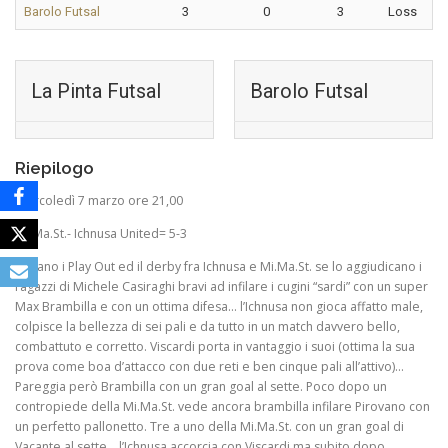
Barolo Futsal
3
0
3
Loss
La Pinta Futsal
Barolo Futsal
Riepilogo
Mercoledì 7 marzo ore 21,00
Mi.Ma.St.- Ichnusa United= 5-3
Iniziano i Play Out ed il derby fra Ichnusa e Mi.Ma.St. se lo aggiudicano i
ragazzi di Michele Casiraghi bravi ad infilare i cugini “sardi” con un super
Max Brambilla e con un ottima difesa… l’Ichnusa non gioca affatto male,
colpisce la bellezza di sei pali e da tutto in un match davvero bello,
combattuto e corretto. Viscardi porta in vantaggio i suoi (ottima la sua
prova come boa d’attacco con due reti e ben cinque pali all’attivo)…
Pareggia però Brambilla con un gran goal al sette. Poco dopo un
contropiede della Mi.Ma.St. vede ancora brambilla infilare Pirovano con
un perfetto pallonetto. Tre a uno della Mi.Ma.St. con un gran goal di
Vacante al sette… l’Ichnusa accorcia con Viscardi ma subito dopo