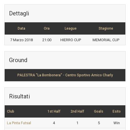
Dettagli
Data
Ora
League
Stagione
7 Marzo 2018
21:00
HIERRO CUP
MEMORIAL CUP
Ground
PALESTRA "La Bombonera" - Centro Sportivo Amico Charly
Risultati
Club
1st Half
2nd Half
Goals
Esito
La Pinta Futsal
4
1
5
Win