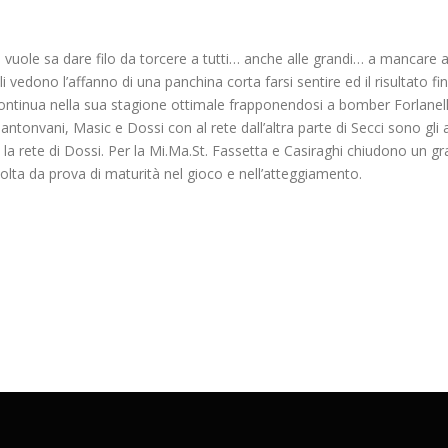
uole sa dare filo da torcere a tutti… anche alle grandi… a mancare ai 
i vedono l’affanno di una panchina corta farsi sentire ed il risultato 
e continua nella sua stagione ottimale frapponendosi a bomber Forlan
ntonvani, Masic e Dossi con al rete dall’altra parte di Secci sono gli 
a la rete di Dossi. Per la Mi.Ma.St. Fassetta e Casiraghi chiudono un g
olta da prova di maturità nel gioco e nell’atteggiamento.