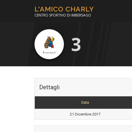
Passa
L'AMICO CHARLY
al
CENTRO SPORTIVO DI IMBERSAGO
contenuto
3
Dettagli
Data
21 Dicembre 2017