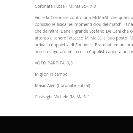
Coronate Futsal- MI.Ma.St.= 7-3
Vince la Coronate contro una Mi.Ma.St. che quando v
condizione fisica nei momenti clou del match. I final
che dall’altra. Bene il grande Stefano De Cani ch
attento a tenere l’attacco Mi.Ma.St. al suo posto. Ma
arriva la doppietta di Forlanelli, Brambati ed ancor
non ha sfigurato ed in cui la Capolista ancora una v
VOTO PARTITA: 9,0
Migliori in campo:
Masic Alen (Coronate Futsal)
Casiraghi Michele (Mi.Ma.St.)