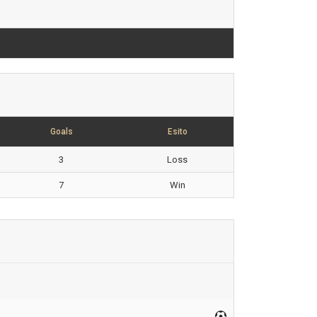
Goals
Esito
3
Loss
7
Win