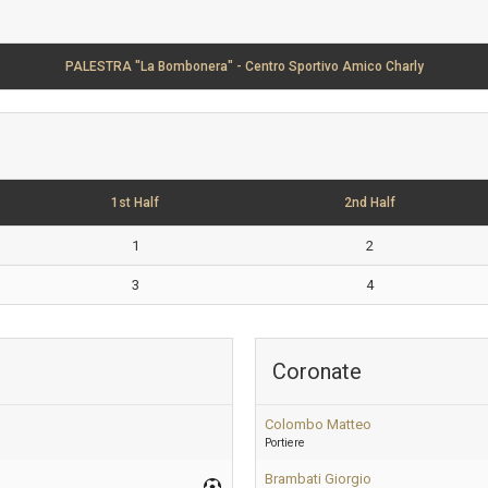
PALESTRA "La Bombonera" - Centro Sportivo Amico Charly
1st Half
2nd Half
1
2
3
4
Coronate
Colombo Matteo
Portiere
Brambati Giorgio