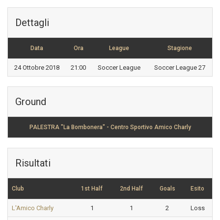
Dettagli
Data
Ora
League
Stagione
24 Ottobre 2018
21:00
Soccer League
Soccer League 27
Ground
PALESTRA "La Bombonera" - Centro Sportivo Amico Charly
Risultati
Club
1st Half
2nd Half
Goals
Esito
L'Amico Charly
1
1
2
Loss