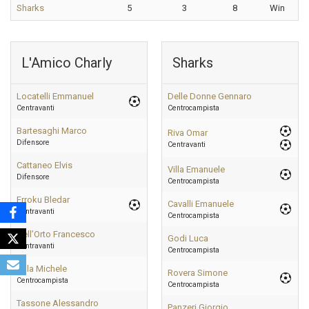
Sharks
5
3
8
Win
L'Amico Charly
Sharks
Locatelli Emmanuel
Delle Donne Gennaro
Centravanti
Centrocampista
Bartesaghi Marco
Riva Omar
Difensore
Centravanti
Cattaneo Elvis
Villa Emanuele
Difensore
Centrocampista
Frroku Bledar
Cavalli Emanuele
Centravanti
Centrocampista
Dell’Orto Francesco
Godi Luca
Centravanti
Centrocampista
Sala Michele
Rovera Simone
Centrocampista
Centrocampista
Tassone Alessandro
Panzeri Giorgio