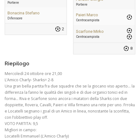
Portiere
Portiere
Bonacina Stefano
Paieri Marco
Difensore
Centrocampista
2
Scarfone Mirko
Centrocampista
8
Riepilogo
Mercoledì 24 ottobre ore 21,00
L’Amico Charly- Sharks= 2-8
Una gran bella partita fra due squadre che se la giocano viso aperto… la
differenza la fanno le qualità dei singoli e di due organici tonici ed in
forma… Riva e Scarfone sono ancora i matatori della Sharks con due
doppiette, Rovera, Cavalli, Paieri e Villa firmano una rete per uno. Frroku
e Locatelli segnano i goal di un Amico in linea, nonostante la sconfitta,
con l’obbiettivo play off.
VOTO PARTITA: 9,5
Migliori in campo:
Locatelli Emmanuel (L’Amico Charly)