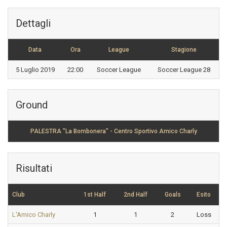
Dettagli
Data
Ora
League
Stagione
5 Luglio 2019
22:00
Soccer League
Soccer League 28
Ground
PALESTRA "La Bombonera" - Centro Sportivo Amico Charly
Risultati
Club
1st Half
2nd Half
Goals
Esito
L'Amico Charly
1
1
2
Loss