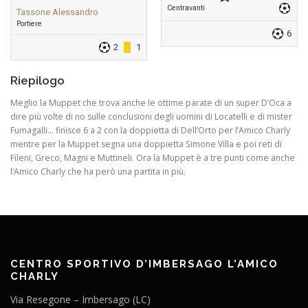
Centravanti
Tassone Alessandro
Portiere
6
2
1
Riepilogo
Meglio la Muppet che trova anche le ottime parate di un super D’Oca a
dire più volte di no sulle conclusioni degli uomini di Locatelli e di mister
Fumagalli… finisce 6 a 2 con la doppietta di Dell’Orto per l’Amico Charly
mentre per la Muppet segna una doppietta Simone Villa e poi reti di
Fileni, Greco, Magni e Muttineli. Ora la Muppet è a tre punti come anche
l’Amico Charly che ha però una partita in più.
CENTRO SPORTIVO D’IMBERSAGO L’AMICO
CHARLY
Via Resegone – Imbersago (LC)