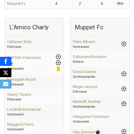
Muppet Fc
4
2
6
Win
L'Amico Charly
Muppet Fc
Cattaneo Elvis
Fileni Alberto
Difensore
Centravanti
Galbusera Riccardo
Dell’Orto Francesco
Portiere
Centravanti
Greco Davide
Centrocampista
Fumagalli Nicolò
Centravanti
Magni Jacopo
Difensore
Gaiani Tiziano
Difensore
Mutinelli Andrea
Centrocampista
Locatelli Emmanuel
Centravanti
Valagussa Tommaso
Centravanti
Maggioni Dario
Centravanti
Villa Simone