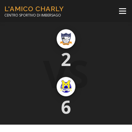
Passa
L'AMICO CHARLY
al
Menù
contenuto
CENTRO SPORTIVO DI IMBERSAGO
LA SOCCER LEAGUE
CORSO CALCIO A 5
VS
2
PER IL SOCIALE
MINIBASKET
SCUOLA TENNIS
6