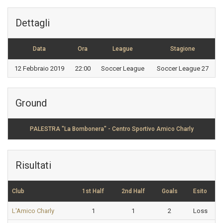
Dettagli
Data
Ora
League
Stagione
12 Febbraio 2019
22:00
Soccer League
Soccer League 27
Ground
PALESTRA "La Bombonera" - Centro Sportivo Amico Charly
Risultati
Club
1st Half
2nd Half
Goals
Esito
L'Amico Charly
1
1
2
Loss