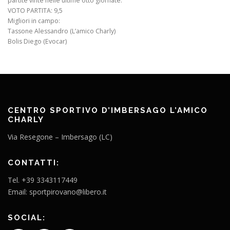
partite vinte nelle ultime otto giornate.
VOTO PARTITA: 9,5
Migliori in campo:
Tassone Alessandro (L’amico Charly)
Bolis Diego (Evocar)
CENTRO SPORTIVO D’IMBERSAGO L’AMICO
CHARLY
Via Resegone – Imbersago (LC)
CONTATTI:
Tel. +39 3343117449
Email: sportpirovano@libero.it
SOCIAL: