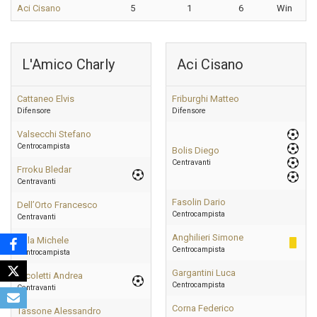
Aci Cisano
5
1
6
Win
L'Amico Charly
Aci Cisano
Cattaneo Elvis
Friburghi Matteo
Difensore
Difensore
Valsecchi Stefano
Centrocampista
Bolis Diego
Centravanti
Frroku Bledar
Centravanti
Fasolin Dario
Dell’Orto Francesco
Centrocampista
Centravanti
Anghilieri Simone
Sala Michele
Centrocampista
Centrocampista
Gargantini Luca
Nicoletti Andrea
Centrocampista
Centravanti
Corna Federico
Tassone Alessandro