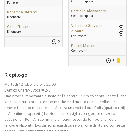
Centrocampista
Portiere
Castiello Alessandro
Bonacina Stefano
Centrocampista
Difensore
Valentino Giovanni
Gaiani Tiziano
Alberto
Difensore
Centravanti
2
Rottoli Marco
Centravanti
6
1
Riepilogo
Martedì 12 febbraio ore 22,00
L’Amico Charly- Evocar= 2-6
Una vittoria importante quanto bella contro un’Amico senza Locatelli che
gioca un brutto primo tempo ma che ha il merito di non mollare e
tenere il campo nella ripresa. Ancora una volta il duo Bolis (quattro reti)
e Valentino (doppietta) funziona a meraviglia con giocate davvero
eccezionali. Per l’Amico rimane un buon secondo tempo e le reti di
Frroku e Nicoletti. Evocar sorpresa di questo girone di ritorno con sette