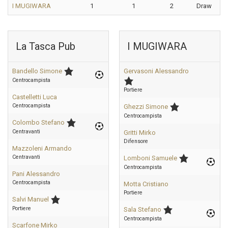
I MUGIWARA
1
1
2
Draw
La Tasca Pub
I MUGIWARA
Bandello Simone
Gervasoni Alessandro
Centrocampista
Portiere
Castelletti Luca
Centrocampista
Ghezzi Simone
Centrocampista
Colombo Stefano
Centravanti
Gritti Mirko
Difensore
Mazzoleni Armando
Centravanti
Lomboni Samuele
Centrocampista
Pani Alessandro
Centrocampista
Motta Cristiano
Portiere
Salvi Manuel
Portiere
Sala Stefano
Centrocampista
Scarfone Mirko