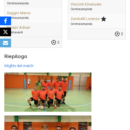
Centrocampista
Visconti Emanuele
Centrocampista
Seggio Marco
Centrocampista
Zambelli Lorenzo
Centrocampista
Smajic Adnan
Centravanti
2
2
Riepilogo
hilights del match