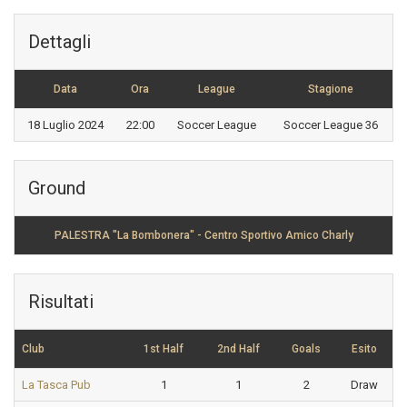
Dettagli
Data
Ora
League
Stagione
18 Luglio 2024
22:00
Soccer League
Soccer League 36
Ground
PALESTRA "La Bombonera" - Centro Sportivo Amico Charly
Risultati
Club
1st Half
2nd Half
Goals
Esito
La Tasca Pub
1
1
2
Draw