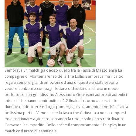
Sembrava un match già deciso quello fra la Tasca di Mazzoleni e La
compagine di Montemarenzo della The Lollis. Sembrava ma il calcio
regala sempre grandi emozioni ed una di queste è stata proprio
vedere Lonboni e compagni lottare e chiudersi in difesa in modo
perfetto con un grandissimo Alessandro Gervasoni autore di autentici
miracoli che hanno contribuito al 2-2 finale. Il ritorno ancora tutto
dunque da decidere ed oggi pomeriggio sicuramente si vedrà un’altra
bellissima partita. Viene anche la tasca che è riuscita a non scomporsi
ed a continuare a giocare cercando la rete e solo uno straordinario
Gervasoni ha impedito. Bello anche il comportamento il fair play in un
match così tirato di semifinale.