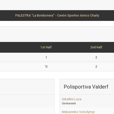
PALESTRA "La Bombonera" - Centro Sportivo Amico Charly
1st Half
2nd Half
1
2
'0
2
Polisportiva Valderf
Gibellini Luca
Centravanti
Makarenko Volodymyr