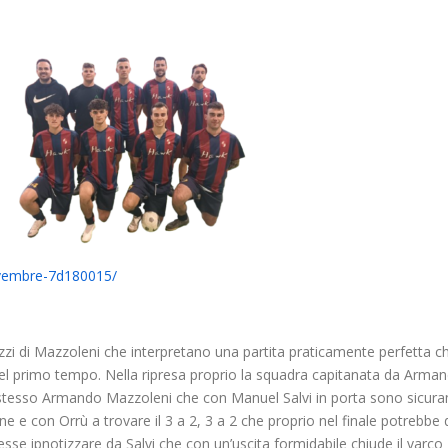
ovembre-7d180015/
zzi di Mazzoleni che interpretano una partita praticamente perfetta c
del primo tempo. Nella ripresa proprio la squadra capitanata da Arman
tesso Armando Mazzoleni che con Manuel Salvi in porta sono sicuramen
fine e con Orrù a trovare il 3 a 2, 3 a 2 che proprio nel finale potrebb
e ipnotizzare da Salvi che con un’uscita formidabile chiude il varco E 