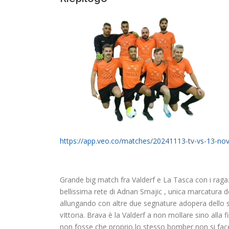
https://app.veo.co/matches/20241113-tv-vs-13-n
Grande big match fra Valderf e La Tasca con i raga
bellissima rete di Adnan Smajic , unica marcatura 
allungando con altre due segnature adopera dello s
vIttoria. Brava è la Valderf a non mollare sino alla 
non fosse che proprio lo stesso bomber non si facess