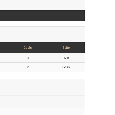
Goals
Esito
3
Win
2
Loss