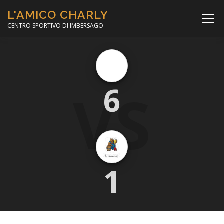
Passa
L'AMICO CHARLY
al
Menù
contenuto
CENTRO SPORTIVO DI IMBERSAGO
LA SOCCER LEAGUE
CORSO CALCIO A 5
VS
6
PER IL SOCIALE
MINIBASKET
SCUOLA TENNIS
1