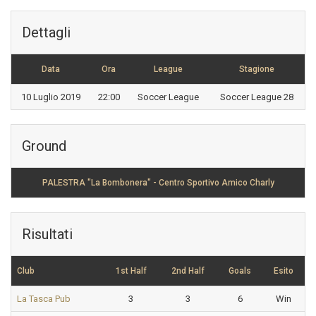
Dettagli
Data
Ora
League
Stagione
10 Luglio 2019
22:00
Soccer League
Soccer League 28
Ground
PALESTRA "La Bombonera" - Centro Sportivo Amico Charly
Risultati
Club
1st Half
2nd Half
Goals
Esito
La Tasca Pub
3
3
6
Win