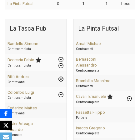
La Pinta Futsal
0
1
1
Loss
La Tasca Pub
La Pinta Futsal
Bandello Simone
Amati Michael
Centrocampista
Centravanti
Bernasconi
Beccaria Fabio
Alessandro
Centrocampista
Centrocampista
Biffi Andrea
Brambilla Massimo
Centravanti
Centravanti
Colombo Luigi
Cavalli Emanuele
Centrocampista
Centrocampista
Federico Matteo
Fassetta Filippo
Centravanti
Portiere
Lister Arteaga
Isacco Gregorio
Eduardo
Centrocampista
Difensore