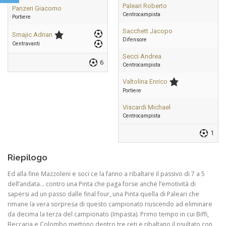
Paleari Roberto
Panzeri Giacomo
Centrocampista
Portiere
Sacchett Jacopo
Smajic Adnan
Difensore
Centravanti
Secci Andrea
6
Centrocampista
Valtolina Enrico
Portiere
Viscardi Michael
Centrocampista
1
Riepilogo
Ed alla fine Mazzoleni e soci ce la fanno a ribaltare il passivo di 7 a 5
dell’andata… contro una Pinta che paga forse anche l’emotività di
sapersi ad un passo dalle final four, una Pinta quella di Paleari che
rimane la vera sorpresa di questo campionato riuscendo ad eliminare
da decima la terza del campionato (Impasta). Primo tempo in cui Biffi,
Beccaria e Colombo mettono dentro tre reti e ribaltano il risultato con