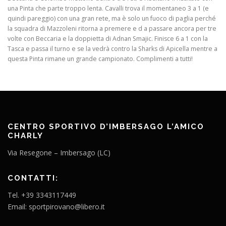
una Pinta che parte troppo lenta. Cavalli trova il momentaneo 3 a 1 (e
quindi pareggio) con una gran rete, ma è solo un fuoco di paglia perché
la squadra di Mazzoleni ritorna a premere e d a passare ancora per tre
volte con Beccaria e la doppietta di Adnan Smajic. Finisce 6 a 1 con la
Tasca e passa il turno e se la vedrà contro la Sharks di Apicella mentre a
questa Pinta rimane un grande campionato. Complimenti a tutti!
CENTRO SPORTIVO D’IMBERSAGO L’AMICO
CHARLY
Via Resegone – Imbersago (LC)
CONTATTI:
Tel. +39 3343117449
Email: sportpirovano@libero.it