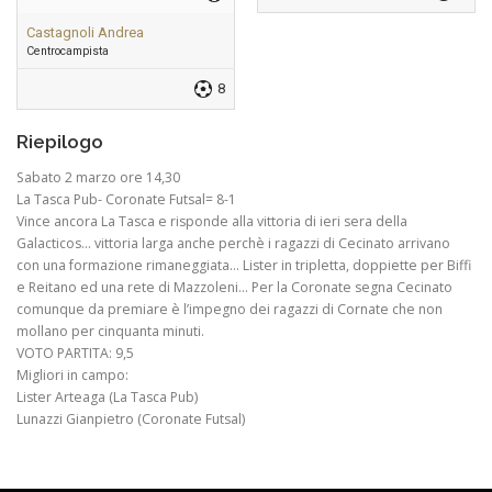
Castagnoli Andrea
Centrocampista
8
Riepilogo
Sabato 2 marzo ore 14,30
La Tasca Pub- Coronate Futsal= 8-1
Vince ancora La Tasca e risponde alla vittoria di ieri sera della
Galacticos… vittoria larga anche perchè i ragazzi di Cecinato arrivano
con una formazione rimaneggiata… Lister in tripletta, doppiette per Biffi
e Reitano ed una rete di Mazzoleni… Per la Coronate segna Cecinato
comunque da premiare è l’impegno dei ragazzi di Cornate che non
mollano per cinquanta minuti.
VOTO PARTITA: 9,5
Migliori in campo:
Lister Arteaga (La Tasca Pub)
Lunazzi Gianpietro (Coronate Futsal)