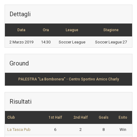
Dettagli
Data
Ora
League
Stagione
2 Marzo 2019
14:30
Soccer League
Soccer League 27
Ground
PALESTRA "La Bombonera" - Centro Sportivo Amico Charly
Risultati
Club
1st Half
2nd Half
Goals
Esito
La Tasca Pub
6
2
8
Win