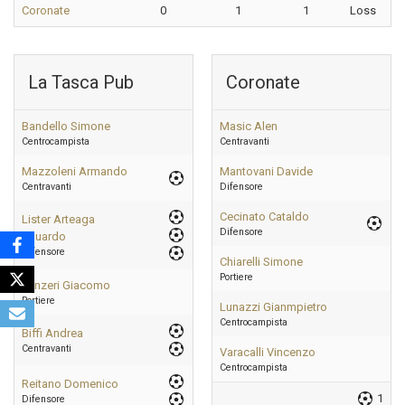
Coronate
0
1
1
Loss
La Tasca Pub
Coronate
Bandello Simone
Masic Alen
Centrocampista
Centravanti
Mazzoleni Armando
Mantovani Davide
Centravanti
Difensore
Cecinato Cataldo
Lister Arteaga
Difensore
Eduardo
Difensore
Chiarelli Simone
Portiere
Panzeri Giacomo
Portiere
Lunazzi Gianmpietro
Centrocampista
Biffi Andrea
Centravanti
Varacalli Vincenzo
Centrocampista
Reitano Domenico
1
Difensore