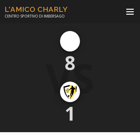
Passa
L'AMICO CHARLY
al
Menù
contenuto
CENTRO SPORTIVO DI IMBERSAGO
LA SOCCER LEAGUE
CORSO CALCIO A 5
VS
8
PER IL SOCIALE
MINIBASKET
SCUOLA TENNIS
1