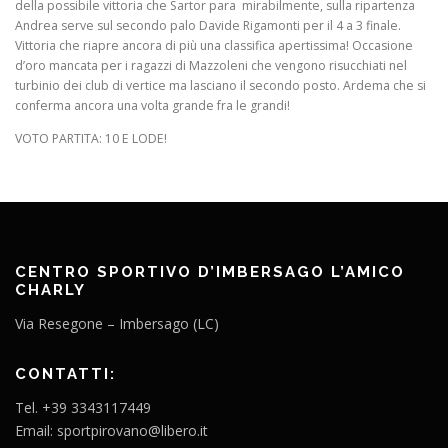
della possibile vittoria che Sartor para mirabilmente, sulla ripartenza
Andrea serve sul secondo palo Davide Rigamonti per il 4 a 3 finale.
Vittoria che riapre ancora di più una classifica apertissima! Occasione
d’oro mancata per i ragazzi di Mazzoleni che vengono risucchiati nel
turbinio dei club di vertice ma lasciano il secondo posto. Ardema che si
conferma ancora una volta grande fra le grandi!
VOTO PARTITA: 10 E LODE!
CENTRO SPORTIVO D’IMBERSAGO L’AMICO
CHARLY
Via Resegone – Imbersago (LC)
CONTATTI:
Tel. +39 3343117449
Email: sportpirovano@libero.it