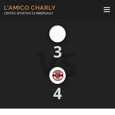
Passa
L'AMICO CHARLY
al
Menù
contenuto
CENTRO SPORTIVO DI IMBERSAGO
LA SOCCER LEAGUE
CORSO CALCIO A 5
VS
3
PER IL SOCIALE
MINIBASKET
SCUOLA TENNIS
4