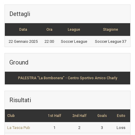
Dettagli
Data
Ora
League
Stagione
22 Gennaio 2025
22:00
Soccer League
Soccer League 37
Ground
PALESTRA "La Bombonera" - Centro Sportivo Amico Charly
Risultati
Club
1st Half
2nd Half
Goals
Esito
La Tasca Pub
1
2
3
Loss