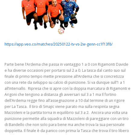
https://app.veo.co/matches/20250122-tv-vs-2w-genn-cc1f13f8/
Parte bene l’Ardema che passa in vantaggio 1 a 0 con Rigamonti Davide
e ha diverse occasioni per portarsi sul 2 a 0. La tasca dal canto suo sul
finale di primo tempo mette pressione all’Ardema che si concretizza
con una rete da sviluppo su calcio di punizione. Si va dunque sull’1 a 1
all’intervallo. Ripresa che si apre con la doppia marcatura di Rigamonti e
Arigoni che tengono a distanza gli avversari sul 3 a 1 ma Il fortino
dell’Ardema regge fino all’assegnazione a 10 dal termine di un rigore
per La Tasca. Il tiro di Smajic viene parato ma sulla respinta segna
Mazzoleni e la partita torna in equilibrio sul 3 a 2. Ancora una volta una
punizione permette alla squadra di Mazzoleni di pareggiare con un tiro
di Bandello che non solo para bene ma anche trova la sua personale
doppietta. Il finale è da panico con prima la Tasca che trova il tiro libero