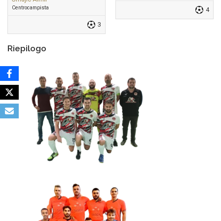
Centrocampista
4
3
Riepilogo