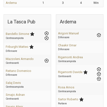
Ardema
1
3
4
Win
La Tasca Pub
Ardema
Arigoni Manuel
Bandello Simone
Difensore
Centrocampista
Chaakir Omar
Friburghi Matteo
Difensore
Difensore
Rigamonti Andrea
Mazzoleni Armando
Centrocampista
Centravanti
Reitano Domenico
Rigamonti Davide
Difensore
Centravanti
Salaj Devis
Centrocampista
Rosa Amos
Centrocampista
Smajic Adnan
Centravanti
Sartor Roberto
Portiere
Smajic Almir