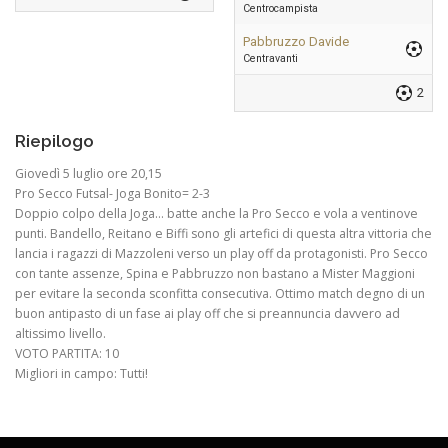
Centrocampista
Pabbruzzo Davide
Centravanti
2
Riepilogo
Giovedì 5 luglio ore 20,15
Pro Secco Futsal- Joga Bonito= 2-3
Doppio colpo della Joga… batte anche la Pro Secco e vola a ventinove
punti. Bandello, Reitano e Biffi sono gli artefici di questa altra vittoria che
lancia i ragazzi di Mazzoleni verso un play off da protagonisti. Pro Secco
con tante assenze, Spina e Pabbruzzo non bastano a Mister Maggioni
per evitare la seconda sconfitta consecutiva. Ottimo match degno di un
buon antipasto di un fase ai play off che si preannuncia davvero ad
altissimo livello.
VOTO PARTITA: 10
Migliori in campo: Tutti!