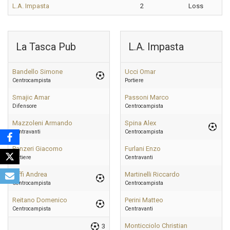
L.A. Impasta
2
Loss
La Tasca Pub
L.A. Impasta
Bandello Simone
Ucci Omar
Centrocampista
Portiere
Smajic Amar
Passoni Marco
Difensore
Centrocampista
Mazzoleni Armando
Spina Alex
Centravanti
Centrocampista
Panzeri Giacomo
Furlani Enzo
Portiere
Centravanti
Biffi Andrea
Martinelli Riccardo
Centrocampista
Centrocampista
Reitano Domenico
Perini Matteo
Centrocampista
Centravanti
Monticciolo Christian
3