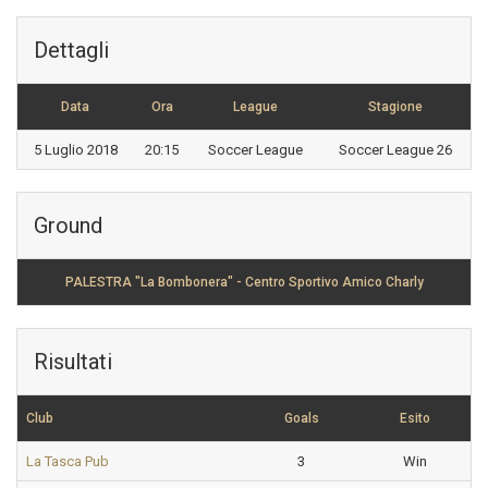
Dettagli
Data
Ora
League
Stagione
5 Luglio 2018
20:15
Soccer League
Soccer League 26
Ground
PALESTRA "La Bombonera" - Centro Sportivo Amico Charly
Risultati
Club
Goals
Esito
La Tasca Pub
3
Win