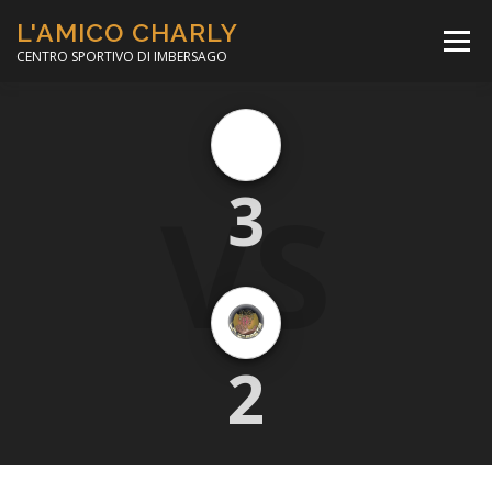
Passa
L'AMICO CHARLY
al
Menù
contenuto
CENTRO SPORTIVO DI IMBERSAGO
LA SOCCER LEAGUE
CORSO CALCIO A 5
VS
3
PER IL SOCIALE
MINIBASKET
SCUOLA TENNIS
2