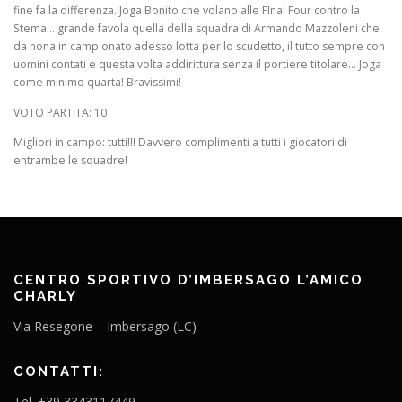
fine fa la differenza. Joga Bonito che volano alle FInal Four contro la
Stema… grande favola quella della squadra di Armando Mazzoleni che
da nona in campionato adesso lotta per lo scudetto, il tutto sempre con
uomini contati e questa volta addirittura senza il portiere titolare… Joga
come minimo quarta! Bravissimi!
VOTO PARTITA: 10
Migliori in campo: tutti!!! Davvero complimenti a tutti i giocatori di
entrambe le squadre!
CENTRO SPORTIVO D’IMBERSAGO L’AMICO
CHARLY
Via Resegone – Imbersago (LC)
CONTATTI:
Tel. +39 3343117449