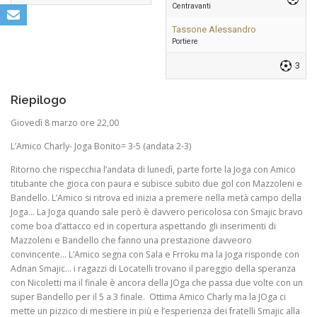
Centravanti
Tassone Alessandro
Portiere
3
Riepilogo
Giovedì 8 marzo ore 22,00
L’Amico Charly- Joga Bonito= 3-5 (andata 2-3)
Ritorno che rispecchia l’andata di lunedì, parte forte la Joga con Amico
titubante che gioca con paura e subisce subito due gol con Mazzoleni e
Bandello. L’Amico si ritrova ed inizia a premere nella metà campo della
Joga… La Joga quando sale però è davvero pericolosa con Smajic bravo
come boa d’attacco ed in copertura aspettando gli inserimenti di
Mazzoleni e Bandello che fanno una prestazione davveoro
convincente… L’Amico segna con Sala e Frroku ma la Joga risponde con
Adnan Smajic… i ragazzi di Locatelli trovano il pareggio della speranza
con Nicoletti ma il finale è ancora della JOga che passa due volte con un
super Bandello per il 5 a 3 finale. Ottima Amico Charly ma la JOga ci
mette un pizzico di mestiere in più e l’esperienza dei fratelli Smajic alla