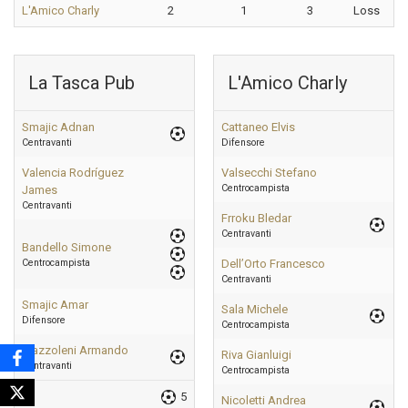
L'Amico Charly
2
1
3
Loss
La Tasca Pub
L'Amico Charly
Smajic Adnan
Cattaneo Elvis
Centravanti
Difensore
Valencia Rodríguez
Valsecchi Stefano
Centrocampista
James
Centravanti
Frroku Bledar
Centravanti
Bandello Simone
Centrocampista
Dell’Orto Francesco
Centravanti
Smajic Amar
Sala Michele
Difensore
Centrocampista
Mazzoleni Armando
Riva Gianluigi
Centravanti
Centrocampista
5
Nicoletti Andrea