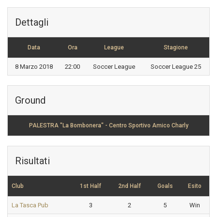
Dettagli
Data
Ora
League
Stagione
8 Marzo 2018
22:00
Soccer League
Soccer League 25
Ground
PALESTRA "La Bombonera" - Centro Sportivo Amico Charly
Risultati
Club
1st Half
2nd Half
Goals
Esito
La Tasca Pub
3
2
5
Win