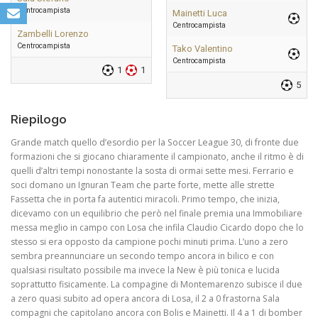
Centrocampista
Mainetti Luca
Centrocampista
Zambelli Lorenzo
Centrocampista
Tako Valentino
Centrocampista
1
1
5
Riepilogo
Grande match quello d’esordio per la Soccer League 30, di fronte due
formazioni che si giocano chiaramente il campionato, anche il ritmo è di
quelli d’altri tempi nonostante la sosta di ormai sette mesi. Ferrario e
soci domano un Ignuran Team che parte forte, mette alle strette
Fassetta che in porta fa autentici miracoli. Primo tempo, che inizia,
dicevamo con un equilibrio che però nel finale premia una Immobiliare
messa meglio in campo con Losa che infila Claudio Cicardo dopo che lo
stesso si era opposto da campione pochi minuti prima. L’uno a zero
sembra preannunciare un secondo tempo ancora in bilico e con
qualsiasi risultato possibile ma invece la New è più tonica e lucida
soprattutto fisicamente. La compagine di Montemarenzo subisce il due
a zero quasi subito ad opera ancora di Losa, il 2 a 0 frastorna Sala
compagni che capitolano ancora con Bolis e Mainetti. Il 4 a 1 di bomber