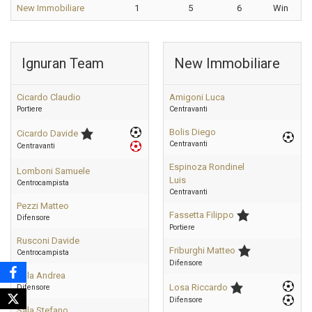
New Immobiliare
1
5
6
Win
Ignuran Team
New Immobiliare
Cicardo Claudio
Amigoni Luca
Portiere
Centravanti
Bolis Diego
Cicardo Davide
Centravanti
Centravanti
Espinoza Rondinel
Lomboni Samuele
Luis
Centrocampista
Centravanti
Pezzi Matteo
Fassetta Filippo
Difensore
Portiere
Rusconi Davide
Friburghi Matteo
Centrocampista
Difensore
Sala Andrea
Losa Riccardo
Difensore
Difensore
Sala Stefano