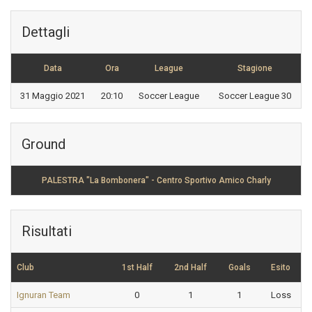
Dettagli
Data
Ora
League
Stagione
31 Maggio 2021
20:10
Soccer League
Soccer League 30
Ground
PALESTRA "La Bombonera" - Centro Sportivo Amico Charly
Risultati
Club
1st Half
2nd Half
Goals
Esito
Ignuran Team
0
1
1
Loss