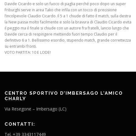
Davide Cicardo e solo un fuoco di paglia perché poco dopo un super
Friburghi serve in area Tako che infila con un tocco di precisione
l’incolpevole Claudio Cicardo. Il 5 a 1 chiude di fatto il match, sulla destra
la New passa molto facilmente e solo la bravura di Claudio Cicardo evita
il peggio ma il finale si chiude con un autore fra fratelli, lancio lungo che
Davide cerca di respingere mettendo fuori tempo Claudio per il
definitivo 6 a 1. Bellissimo esordio, stupendo match, grande correttezza
su entrambi fronti.
VOTO PARTITA: 10 E LODE!
CENTRO SPORTIVO D’IMBERSAGO L’AMICO
CHARLY
Via Resegone – Imbersago (LC)
CONTATTI:
Tel. +39 3343117449