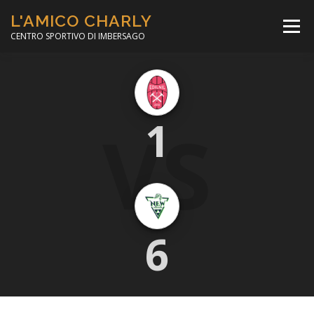
Passa
L'AMICO CHARLY
al
Menù
contenuto
CENTRO SPORTIVO DI IMBERSAGO
LA SOCCER LEAGUE
CORSO CALCIO A 5
VS
1
PER IL SOCIALE
MINIBASKET
SCUOLA TENNIS
6