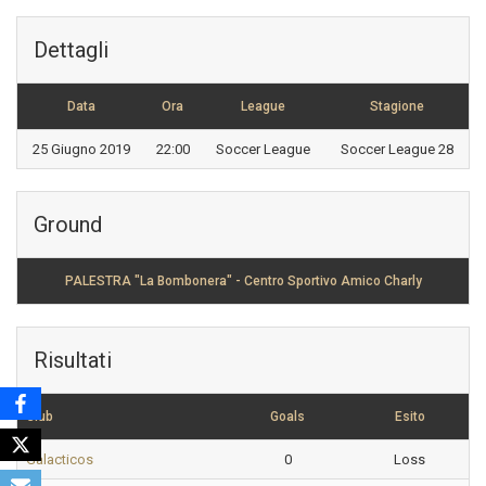
Dettagli
Data
Ora
League
Stagione
25 Giugno 2019
22:00
Soccer League
Soccer League 28
Ground
PALESTRA "La Bombonera" - Centro Sportivo Amico Charly
Risultati
Club
Goals
Esito
Galacticos
0
Loss